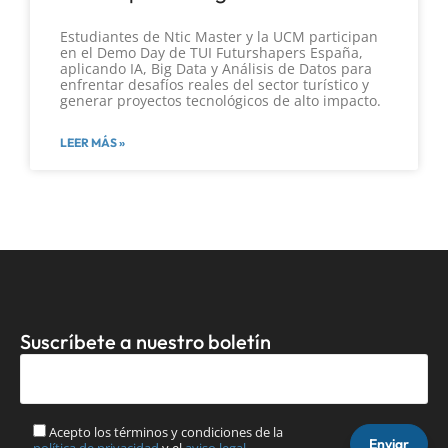
Estudiantes de Ntic Master y la UCM participan
en el Demo Day de TUI Futurshapers España,
aplicando IA, Big Data y Análisis de Datos para
enfrentar desafíos reales del sector turístico y
generar proyectos tecnológicos de alto impacto.
LEER MÁS »
Suscríbete a nuestro boletín
Acepto los términos y condiciones de la
política de privacidad
y el
aviso legal