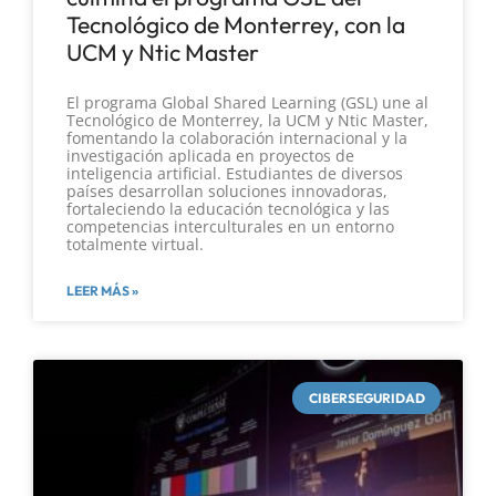
Tecnológico de Monterrey, con la
UCM y Ntic Master
El programa Global Shared Learning (GSL) une al
Tecnológico de Monterrey, la UCM y Ntic Master,
fomentando la colaboración internacional y la
investigación aplicada en proyectos de
inteligencia artificial. Estudiantes de diversos
países desarrollan soluciones innovadoras,
fortaleciendo la educación tecnológica y las
competencias interculturales en un entorno
totalmente virtual.
LEER MÁS »
CIBERSEGURIDAD