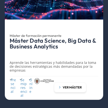
Máster de formación permanente
Máster Data Science, Big Data &
Business Analytics
Aprende las herramientas y habilidades para la toma
de decisiones estratégicas más demandadas por la
empresas
Pre
Se
O
se
mip
nl
nci
res
in
VER MÁSTER
al
enci
e
al