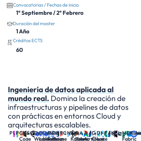
Convocatorias / Fechas de inicio
1ª Septiembre / 2ª Febrero
Duración del master
1 Año
Créditos ECTS
60
Ingeniería de datos aplicada al
mundo real.
Domina la creación de
infraestructuras y pipelines de datos
con prácticas en entornos Cloud y
arquitecturas escalables.
Python
UV
Pytest
Claude
Cursor
Skills
OpenSpec
Data
Data
Data
Data
Data
MongoDB
Redis
Cassandra
Neo4j
Apache
Apache
Apache
Apache
Azure
Confluent
Delta
MLflow
FastAPI
Azure
MCP
DeepEval
LangChai
Microso
Docke
Kube
Code
Warehouse
Lake
Lakehouse
Fabric
Mesh
Kafka
Spark
Avro
Airflow
Cloud
Lake
Fabric