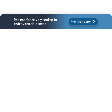
Preinscríbete ya y realiza tu
Preinscripción
entrevista de acceso
PROFESORES DEL MÁSTER
Ingeniería de datos impartida
por los creadores de
infraestructuras masivas
Este máster cuenta con
un equipo docente especializado en
la estructura compleja del dato
: ingenieros de datos y
arquitectos de soluciones cloud que gestionan flujos
masivos de información a diario. Son
expertos que
dominan la escalabilidad, la orquestación y la alta
disponibilidad en entornos críticos
. Su mentoría es
fundamental para que comprendas cómo se construyen