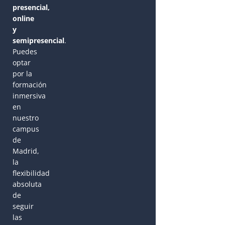
presencial,
online
y
semipresencial
.
Puedes
optar
por la
formación
inmersiva
en
nuestro
campus
de
Madrid,
la
flexibilidad
absoluta
de
seguir
las