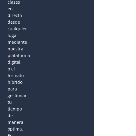
clases
en
directo
desde
cualquier
lugar
mediante
nuestra
plataforma
digital,
o el
formato
híbrido
para
gestionar
tu
tiempo
de
manera
óptima.
En