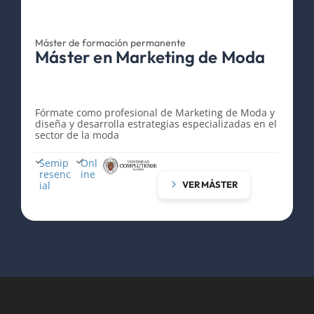
Máster de formación permanente
M
Máster en Marketing de Moda
C
Fórmate como profesional de Marketing de Moda y
e
diseña y desarrolla estrategias especializadas en el
m
sector de la moda​
m
Semip
Onl
resenc
ine
ial
VER MÁSTER
l