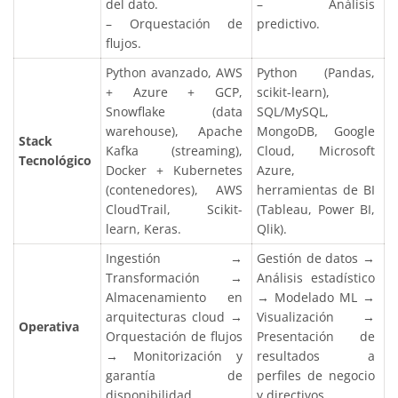
del dato.
– Análisis
– Orquestación de
predictivo.
flujos.
Python avanzado, AWS
Python (Pandas,
+ Azure + GCP,
scikit-learn),
Snowflake (data
SQL/MySQL,
warehouse), Apache
MongoDB, Google
Stack
Kafka (streaming),
Cloud, Microsoft
Tecnológico
Docker + Kubernetes
Azure,
(contenedores), AWS
herramientas de BI
CloudTrail, Scikit-
(Tableau, Power BI,
learn, Keras.
Qlik).
Ingestión →
Gestión de datos →
Transformación →
Análisis estadístico
Almacenamiento en
→ Modelado ML →
arquitecturas cloud →
Visualización →
Operativa
Orquestación de flujos
Presentación de
→ Monitorización y
resultados a
garantía de
perfiles de negocio
disponibilidad.
y directivos.