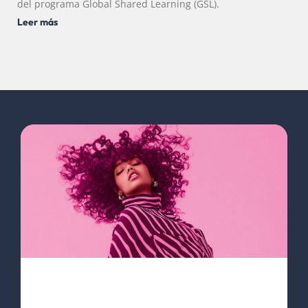
del programa Global Shared Learning (GSL).
Leer más
M
C
e
m
m