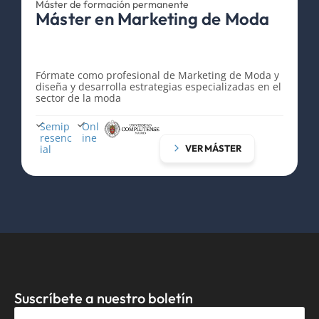
Máster de formación permanente
Máster en Marketing de Moda
l
Fórmate como profesional de Marketing de Moda y
diseña y desarrolla estrategias especializadas en el
sector de la moda​
Semip
Onl
resenc
ine
ial
VER MÁSTER
Suscríbete a nuestro boletín